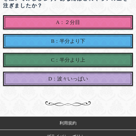
注ぎましたか？
A：２分目
B：半分より下
C：半分より上
D：波々いっぱい
利用規約